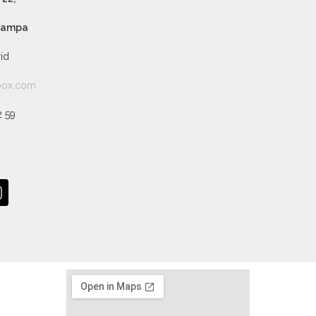
 rampa
id
sbox.com
2 59