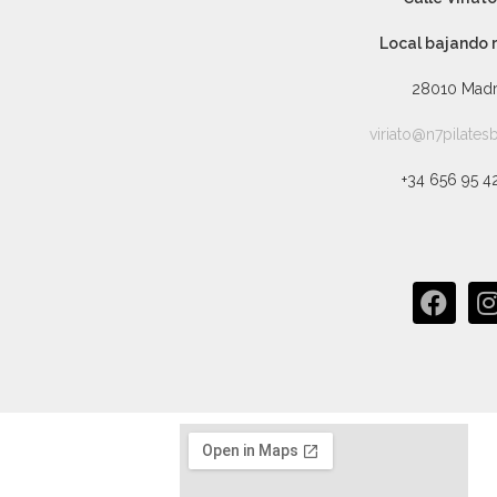
Local bajando
28010 Madr
viriato@n7pilate
+34 656 95 4