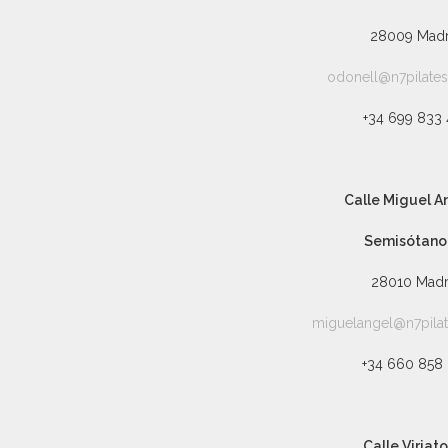
28009 Madr
odonell@n7pilate
+34 699 833 
Calle Miguel An
Semisótano
28010 Madr
miguelangel@n7pila
+34 660 858
Calle Viriato