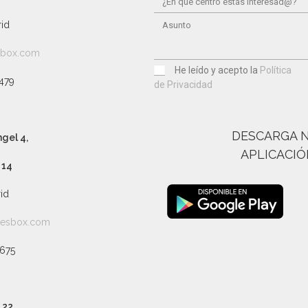
id
sbox.com
He leído y acepto la
Política
479
de Privacidad
DESCARGA 
gel 4,
APLICACIÓN
 14
id
tesbox.com
 675
 22,