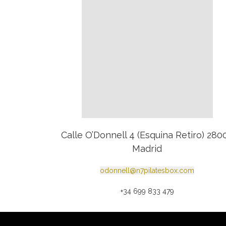
Calle O’Donnell 4 (Esquina Retiro) 280
Madrid
odonnell
@n7pilatesbox.com
+34 699 833 479