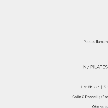
Puedes llamarno
N7 PILATES
L-V: 8h-22h | S:
Calle O´Donnell 4 (Es
Oficina 2